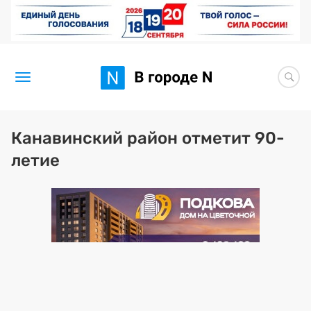
Новости
Канавинский район отметит 90-
летие
Статьи
Здоровье
BORЩ
Искусство исцелять
Премия 2026 (текущая)