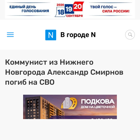
Новости
Коммунист из Нижнего
Новгорода Александр Смирнов
Статьи
погиб на СВО
Здоровье
BORЩ
Искусство исцелять
Премия 2026 (текущая)