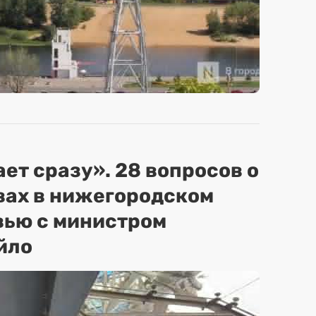
ет сразу». 28 вопросов о
вах в нижегородском
вью с министром
йло