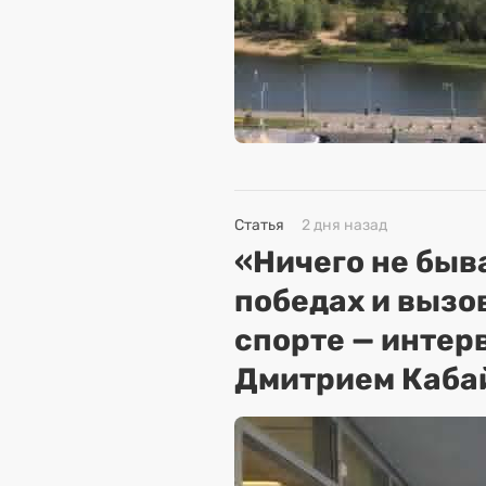
Статья
2 дня назад
«Ничего не быва
победах и вызо
спорте — интер
Дмитрием Каба