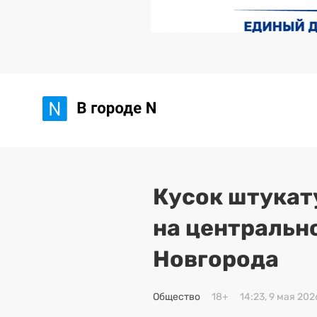
Кусок штукат
на центральн
Новгорода
Общество
18+
14:23, 9 мая 202