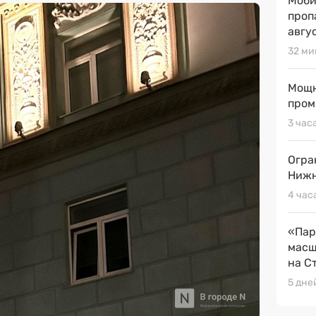
Моби
проп
авгу
32 ми
Мощн
пром
3 час
Огра
Нижн
4 час
«Пар
масш
на С
5 дне