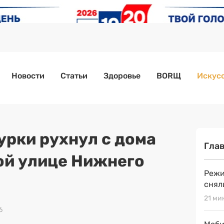
Новости
Статьи
Здоровье
BORЩ
Искусс
урки рухнул с дома
Гла
ой улице Нижнего
Режи
снял
21 ми
6