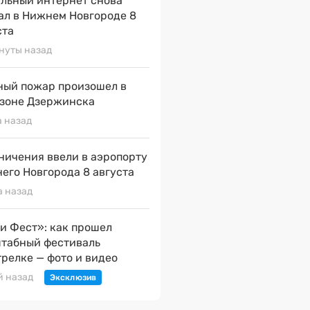
льный интернет снова
ал в Нижнем Новгороде 8
ста
нуты назад
ый пожар произошел в
зоне Дзержинска
а назад
ничения ввели в аэропорту
его Новгорода 8 августа
а назад
и Фест»: как прошел
табный фестиваль
трелке — фото и видео
й назад