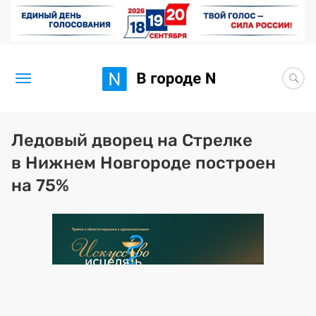
Новости
Ледовый дворец на Стрелке
в Нижнем Новгороде построен
Статьи
на 75%
Здоровье
BORЩ
Искусство исцелять
Премия 2026 (текущая)