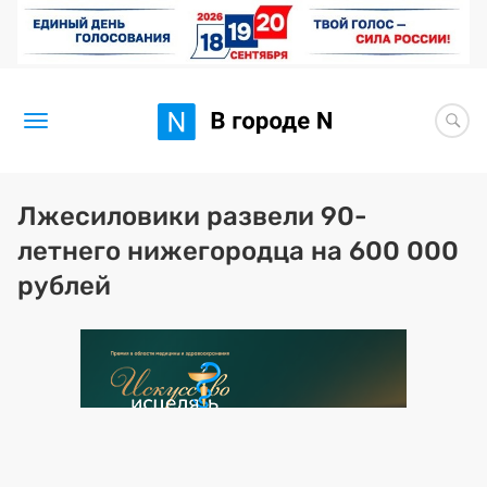
Новости
Лжесиловики развели 90-
летнего нижегородца на 600 000
Статьи
рублей
Здоровье
BORЩ
Искусство исцелять
Премия 2026 (текущая)