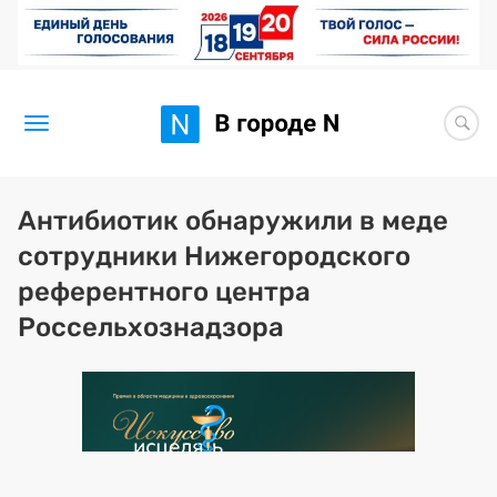
Новости
Антибиотик обнаружили в меде
сотрудники Нижегородского
Статьи
референтного центра
Здоровье
Россельхознадзора
BORЩ
Искусство исцелять
Премия 2026 (текущая)