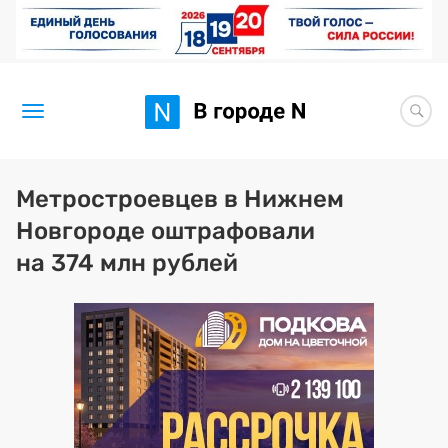
Новости
Метростроевцев в Нижнем
Новгороде оштрафовали
Статьи
на 374 млн рублей
Здоровье
BORЩ
Искусство исцелять
Премия 2026 (текущая)