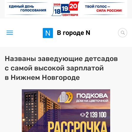
Новости
Названы заведующие детсадов
с самой высокой зарплатой
Статьи
в Нижнем Новгороде
Здоровье
BORЩ
Искусство исцелять
Премия 2026 (текущая)