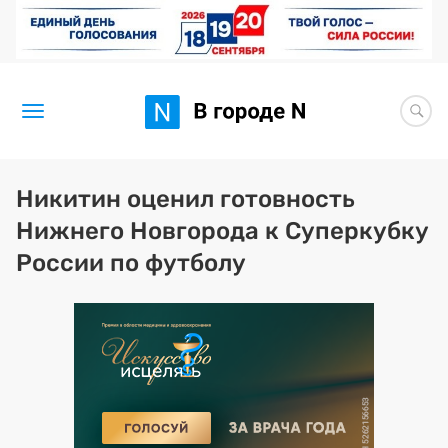
Новости
Никитин оценил готовность
Нижнего Новгорода к Суперкубку
Статьи
России по футболу
Здоровье
BORЩ
Искусство исцелять
Премия 2026 (текущая)