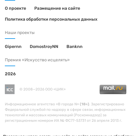
О проекте
Размещение на сайте
Политика обработки персональных данных
Наши проекты
Gipernn
DomostroyNN
Banknn
Премия «Искусство исцелять»
2026
© 2008—2026 ООО «ЦИК»
Информационное агентство «В городе N»
(18+)
. Зарегистрировано
Федеральной службой по надзору в сфере связи, информационных
технологий и массовых коммуникаций (Роскомнадзор) за
регистрационным номером ИА № ФС77-53731 от 26 апреля 2013 г.