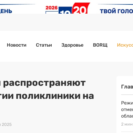
Новости
Статьи
Здоровье
BORЩ
Искусс
 распространяют
Гла
тии поликлиники на
Режи
отме
обла
2 мин
я 2025