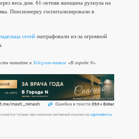
через весь дом. 61-летняя женщина рухнула на
вмы. Пенсионерку госпитализировали в
ладельца сетей
оштрафовали из-за огромной
а.
ости читайте в
Telegram-канале
«В городе N».
t.me/mash_nimash
Ошибка в тексте
Ctrl + Enter
скается только при наличии активной ссылки на
vgoroden.ru