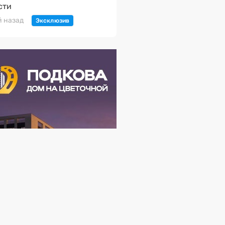
сти
й назад