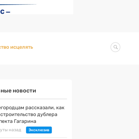
тво исцелять
вные новости
городцам рассказали, как
 строительство дублера
пекта Гагарина
уты назад