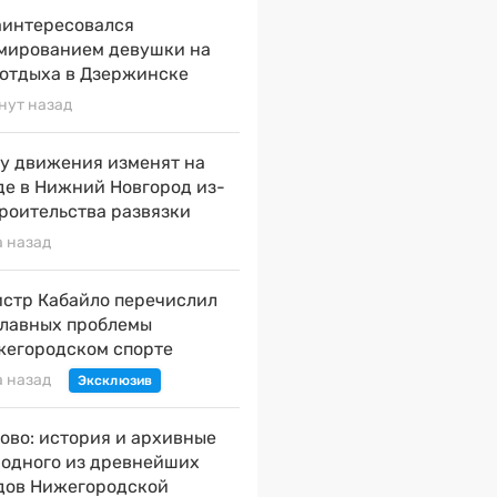
аинтересовался
мированием девушки на
 отдыха в Дзержинске
нут назад
у движения изменят на
де в Нижний Новгород из-
троительства развязки
а назад
стр Кабайло перечислил
главных проблемы
жегородском спорте
а назад
ово: история и архивные
 одного из древнейших
дов Нижегородской