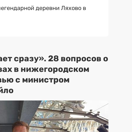
егендарной деревни Ляхово в
ет сразу». 28 вопросов о
вах в нижегородском
вью с министром
йло