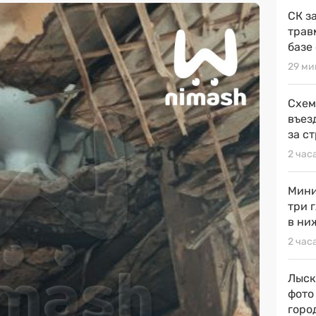
СК з
трав
базе
29 ми
Схем
въез
за с
2 час
Мини
три 
в ни
2 час
Лыск
фото
горо