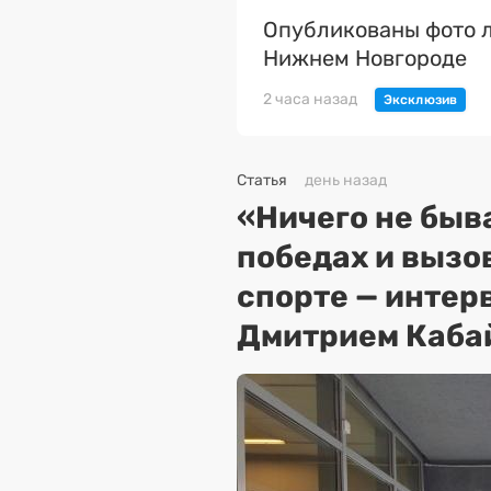
Опубликованы фото л
Нижнем Новгороде
2 часа назад
Статья
день назад
«Ничего не быва
победах и вызо
спорте — интер
Дмитрием Каба