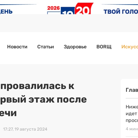
Новости
Статьи
Здоровье
BORЩ
Искусс
провалилась к
Гла
ервый этаж после
Ниже
ечи
идет
прос
4 мин
17:27, 19 августа 2024