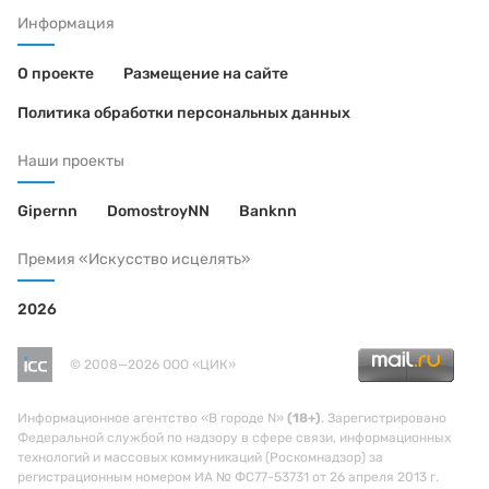
Информация
О проекте
Размещение на сайте
Политика обработки персональных данных
Наши проекты
Gipernn
DomostroyNN
Banknn
Премия «Искусство исцелять»
2026
© 2008—2026 ООО «ЦИК»
Информационное агентство «В городе N»
(18+)
. Зарегистрировано
Федеральной службой по надзору в сфере связи, информационных
технологий и массовых коммуникаций (Роскомнадзор) за
регистрационным номером ИА № ФС77-53731 от 26 апреля 2013 г.