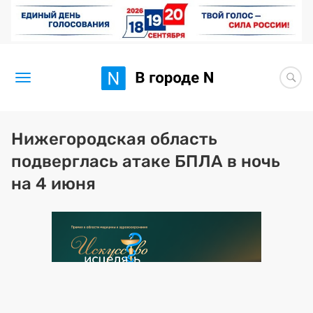
Новости
Нижегородская область
подверглась атаке БПЛА в ночь
Статьи
на 4 июня
Здоровье
BORЩ
Искусство исцелять
Премия 2026 (текущая)