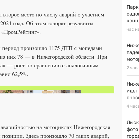
Парк
а второе место по числу аварий с участием
садо
конц
2024 года. Об этом говорят результаты
час н
а «ПромРейтинг».
Ниже
ый период произошло 1175 ДТП с мопедами
паде
из них 78 — в Нижегородской области. При
мото
ная — рост по сравнению с аналогичным
2 час
авил 62,5%.
Ниже
идет
прос
4 час
Лыск
й аварийностью на мотоциклах Нижегородская
фото
й позиции. Здесь произошло 70 таких аварий,
горо