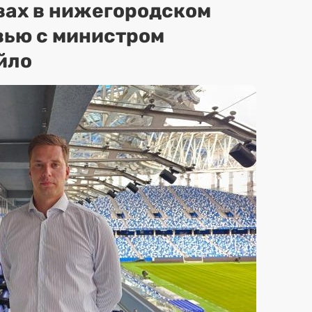
вах в нижегородском
вью с министром
йло