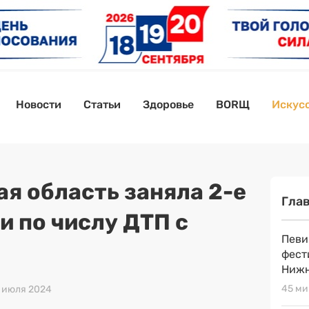
Новости
Статьи
Здоровье
BORЩ
Искусс
я область заняла 2-е
Гла
и по числу ДТП с
Певи
фест
Нижн
45 ми
8 июля 2024