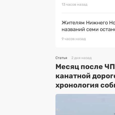
13 часов назад
Жителям Нижнего Но
названий семи остан
9 часов назад
Статья
2 дня назад
Месяц после ЧП
канатной дорог
хронология соб