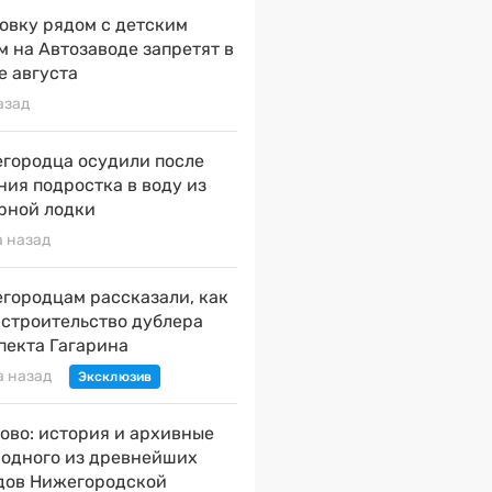
овку рядом с детским
м на Автозаводе запретят в
е августа
азад
городца осудили после
ния подростка в воду из
рной лодки
а назад
городцам рассказали, как
 строительство дублера
пекта Гагарина
а назад
ово: история и архивные
 одного из древнейших
дов Нижегородской