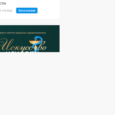
сти
й назад