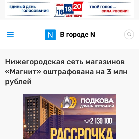
Новости
Нижегородская сеть магазинов
«Магнит» оштрафована на 3 млн
Статьи
рублей
Здоровье
BORЩ
Искусство исцелять
Премия 2026 (текущая)