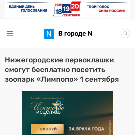
Новости
Нижегородские первоклашки
смогут бесплатно посетить
Статьи
зоопарк «Лимпопо» 1 сентября
Здоровье
BORЩ
Искусство исцелять
Премия 2026 (текущая)