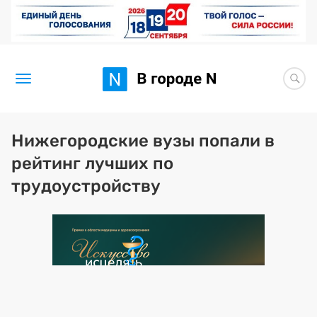
Новости
Нижегородские вузы попали в
рейтинг лучших по
Статьи
трудоустройству
Здоровье
BORЩ
Искусство исцелять
Премия 2026 (текущая)