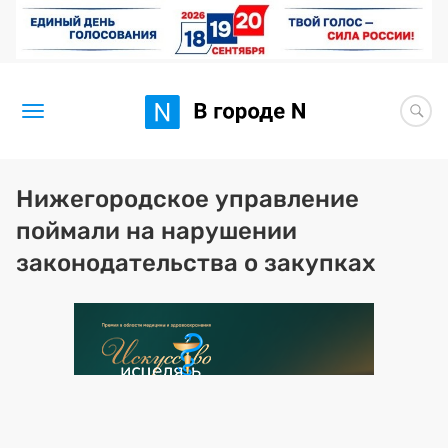
Новости
Нижегородское управление
поймали на нарушении
Статьи
законодательства о закупках
Здоровье
BORЩ
Искусство исцелять
Премия 2026 (текущая)