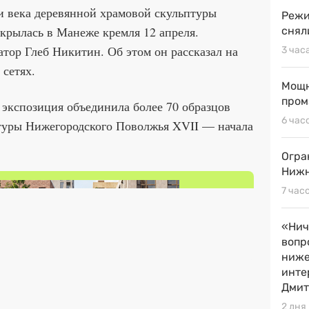
и века деревянной храмовой скульптуры
Режи
ткрылась в Манеже кремля 12 апреля.
снял
тор Глеб Никитин. Об этом он рассказал на
3 час
 сетях.
Мощн
пром
а экспозиция объединила более 70 образцов
6 час
туры Нижегородского Поволжья XVII — начала
Огра
Нижн
7 час
«Нич
вопр
ниже
инте
Дмит
2 дня