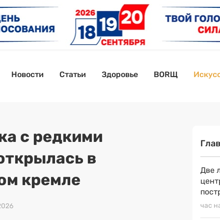
Новости
Статьи
Здоровье
BORЩ
Искусс
ка с редкими
Гла
открылась в
Две 
ом кремле
цент
пост
час н
 2026