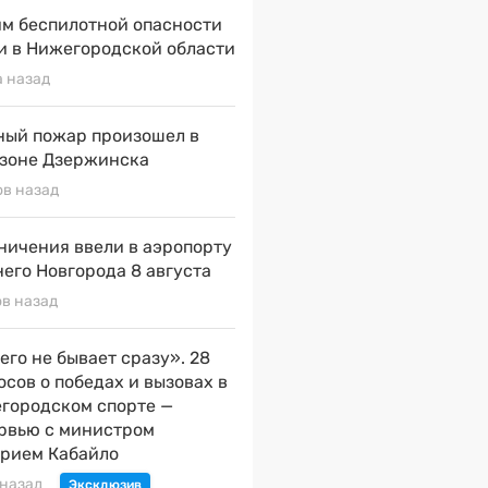
м беспилотной опасности
и в Нижегородской области
а назад
ый пожар произошел в
зоне Дзержинска
ов назад
ничения ввели в аэропорту
его Новгорода 8 августа
ов назад
его не бывает сразу». 28
осов о победах и вызовах в
городском спорте —
рвью с министром
рием Кабайло
 назад