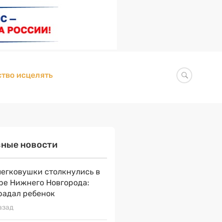
тво исцелять
вные новости
легковушки столкнулись в
ре Нижнего Новгорода:
радал ребенок
азад