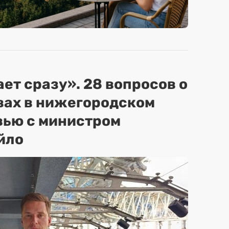
ет сразу». 28 вопросов о
вах в нижегородском
вью с министром
йло