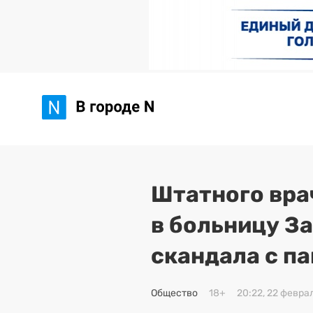
Штатного вра
в больницу З
скандала с п
Общество
18+
20:22, 22 февра