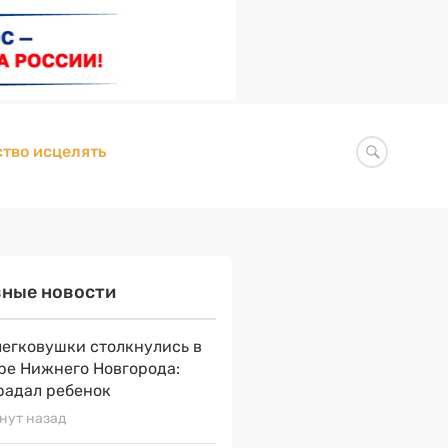
тво исцелять
вные новости
легковушки столкнулись в
ре Нижнего Новгорода:
радал ребенок
нут назад