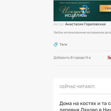
Автор:
Анастасия Гореловская
Любое использование материалов допу
Теги
Добавить В городе N в
СЕЙЧАС ЧИТАЮТ
Дома на костях и та 
деревня Ляхово в Н