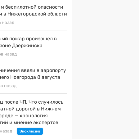
м беспилотной опасности
и в Нижегородской области
а назад
ый пожар произошел в
зоне Дзержинска
ов назад
ничения ввели в аэропорту
его Новгорода 8 августа
ов назад
ц после ЧП. Что случилось
натной дорогой в Нижнем
ороде — хронология
тий и мнение экспертов
 назад