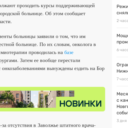
олжают проходить курсы поддерживающей
Режи
ородской больнице. Об этом сообщает
снял
асти.
2 час
енты больницы заявили о том, что им
Мощн
пром
естной больнице. По их словам, онколога в
6 час
химиотерапии проводилась на
базе
ургами. Затем ее вообще перестали
Огра
с онкозаболеваниями вынуждены ездить на Бор
Нижн
7 час
Меся
с ка
Новг
собы
3 дня
-за отсутствия в Заволжье штатного врача-