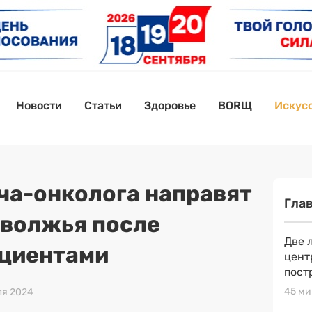
Новости
Статьи
Здоровье
BORЩ
Искусс
ча-онколога направят
Гла
аволжья после
Две 
ациентами
цент
пост
45 ми
ля 2024