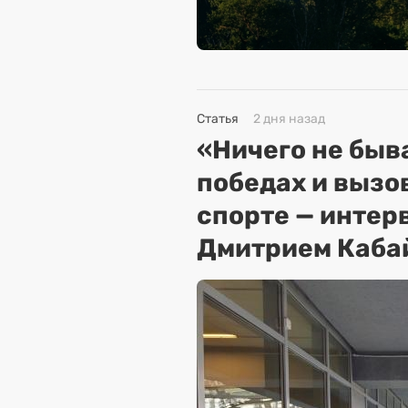
Статья
2 дня назад
«Ничего не быва
победах и вызо
спорте — интер
Дмитрием Каба