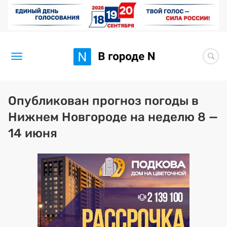
Новости
Опубликован прогноз погоды в
Нижнем Новгороде на неделю 8 —
Статьи
14 июня
Здоровье
BORЩ
Искусство исцелять
Премия 2026 (текущая)