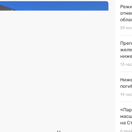
Режи
отме
обла
59 ми
Преп
желе
ниже
13 ча
Ниже
поги
14 ча
«Пар
масш
на С
6 дне