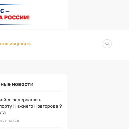
тво исцелять
вные новости
рейса задержали в
порту Нижнего Новгорода 9
ста
нут назад