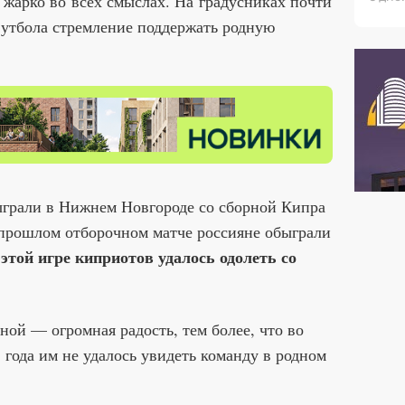
жарко во всех смыслах. На градусниках почти
футбола стремление поддержать родную
грали в Нижнем Новгороде со сборной Кипра
 прошлом отборочном матче россияне обыграли
 этой игре киприотов удалось одолеть со
ной — огромная радость, тем более, что во
года им не удалось увидеть команду в родном