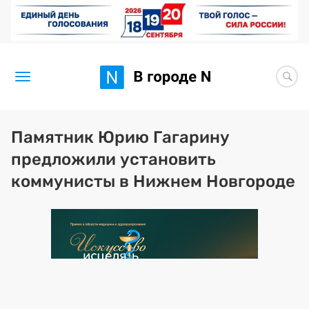
Новости
Памятник Юрию Гагарину
предложили установить
Статьи
коммунисты в Нижнем Новгороде
Здоровье
BORЩ
Искусство исцелять
Премия 2026 (текущая)