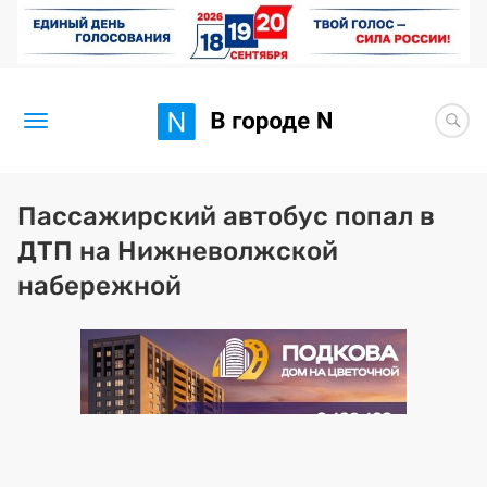
Новости
Пассажирский автобус попал в
ДТП на Нижневолжской
Статьи
набережной
Здоровье
BORЩ
Искусство исцелять
Премия 2026 (текущая)