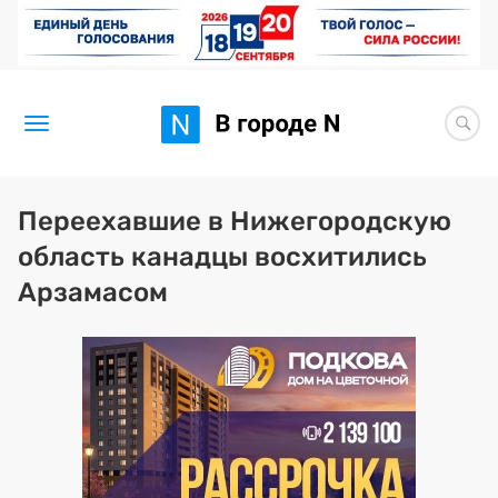
Новости
Переехавшие в Нижегородскую
область канадцы восхитились
Статьи
Арзамасом
Здоровье
BORЩ
Искусство исцелять
Премия 2026 (текущая)