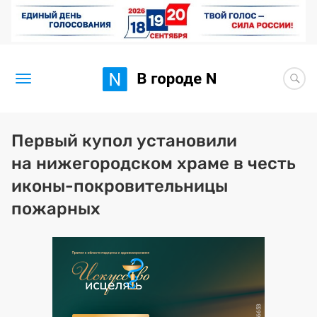
Новости
Первый купол установили
на нижегородском храме в честь
Статьи
иконы-покровительницы
Здоровье
пожарных
BORЩ
Искусство исцелять
Премия 2026 (текущая)