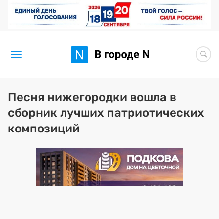
Новости
Песня нижегородки вошла в
сборник лучших патриотических
Статьи
композиций
Здоровье
BORЩ
Искусство исцелять
Премия 2026 (текущая)