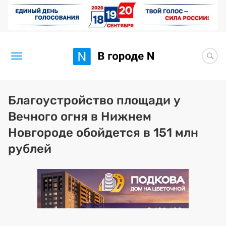
Новости
Благоустройство площади у
Вечного огня в Нижнем
Статьи
Новгороде обойдется в 151 млн
Здоровье
рублей
BORЩ
Искусство исцелять
Премия 2026 (текущая)