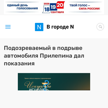
Новости
Подозреваемый в подрыве
автомобиля Прилепина дал
Статьи
показания
Здоровье
BORЩ
Искусство исцелять
Премия 2026 (текущая)