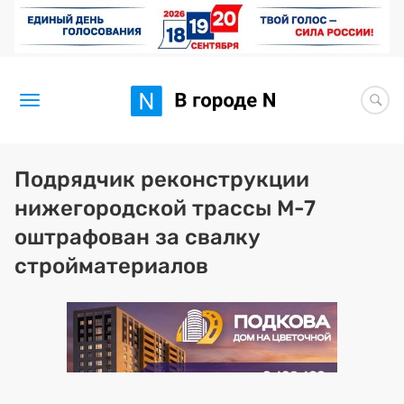
Новости
Подрядчик реконструкции
нижегородской трассы М-7
Статьи
оштрафован за свалку
Здоровье
стройматериалов
BORЩ
Искусство исцелять
Премия 2026 (текущая)