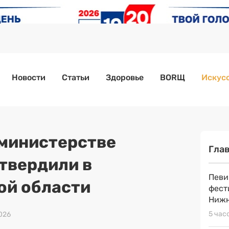
Новости
Статьи
Здоровье
BORЩ
Искусс
министерстве
Гла
твердили в
Певи
ой области
фест
Нижн
5 час
2026