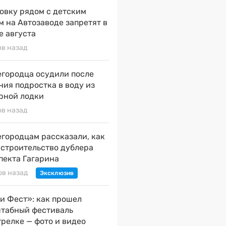
овку рядом с детским
м на Автозаводе запретят в
е августа
ов назад
городца осудили после
ния подростка в воду из
рной лодки
ов назад
городцам рассказали, как
 строительство дублера
пекта Гагарина
ов назад
и Фест»: как прошел
табный фестиваль
трелке — фото и видео