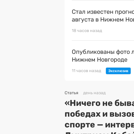
Стал известен прогн
августа в Нижнем Но
18 часов назад
Опубликованы фото л
Нижнем Новгороде
11 часов назад
Статья
день назад
«Ничего не быва
победах и вызо
спорте — интер