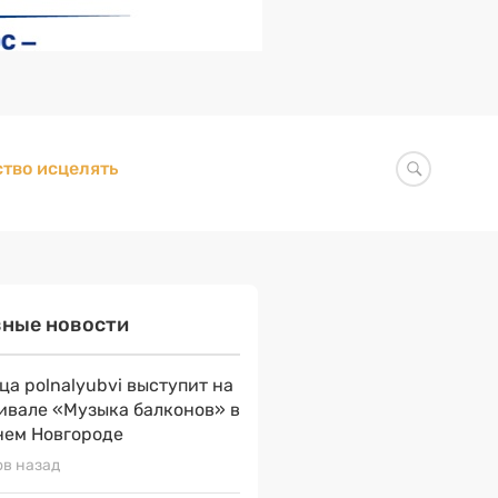
тво исцелять
вные новости
ца polnalyubvi выступит на
ивале «Музыка балконов» в
ем Новгороде
ов назад