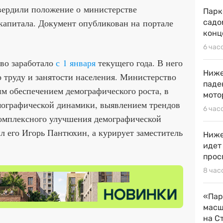
вердили положение о министерстве
Парк
капитала. Документ опубликован на портале
садо
конц
6 час
во заработало
с 1 января
текущего года. В него
Ниже
 труду и занятости населения. Министерство
паде
им обеспечением демографического роста, в
мото
мографической динамики, выявлением трендов
6 час
комплексного улучшения демографической
ил его Игорь Пантюхин, а курирует заместитель
Ниже
идет
прос
8 час
«Пар
масш
на С