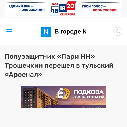
Новости
Полузащитник «Пари НН»
Трошечкин перешел в тульский
Статьи
«Арсенал»
Здоровье
BORЩ
Искусство исцелять
Премия 2026 (текущая)