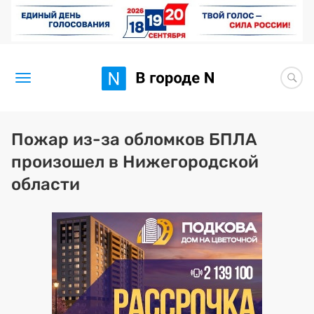
Новости
Пожар из-за обломков БПЛА
произошел в Нижегородской
Статьи
области
Здоровье
BORЩ
Искусство исцелять
Премия 2026 (текущая)