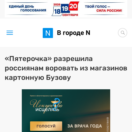
Новости
«Пятерочка» разрешила
россиянам воровать из магазинов
Статьи
картонную Бузову
Здоровье
BORЩ
Искусство исцелять
Премия 2026 (текущая)