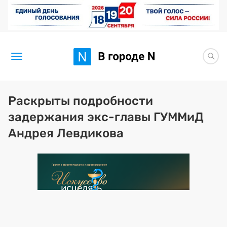
Новости
Раскрыты подробности
задержания экс-главы ГУММиД
Статьи
Андрея Левдикова
Здоровье
BORЩ
Искусство исцелять
Премия 2026 (текущая)