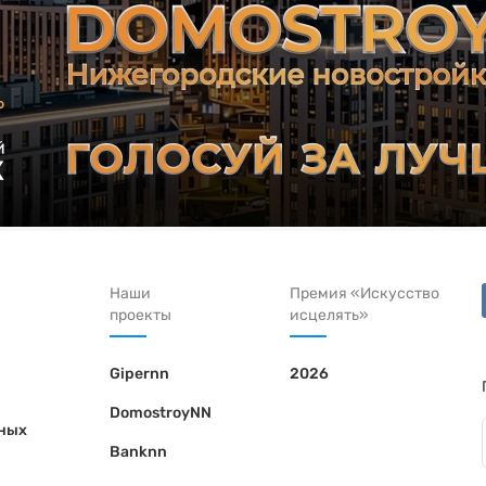
Наши
Премия «Искусство
проекты
исцелять»
Gipernn
2026
DomostroyNN
ьных
Banknn