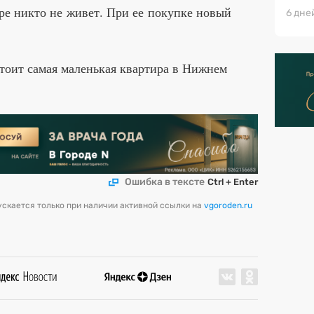
ре никто не живет. При ее покупке новый
6 дне
тоит самая маленькая квартира в Нижнем
Ошибка в тексте
Ctrl + Enter
скается только при наличии активной ссылки на
vgoroden.ru