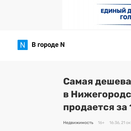
Самая дешева
в Нижегородс
продается за
Недвижимость
16+
16:36, 21 о