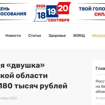
Новости
Статьи
Здоровье
BORЩ
Искусс
я «двушка»
Гла
кой области
Росс
 180 тысяч рублей
на б
обла
6 час
ктября 2021