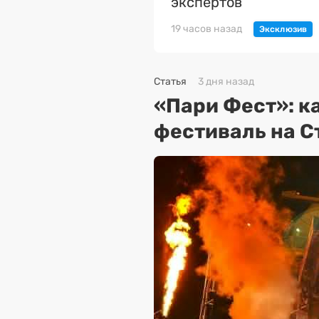
экспертов
19 часов назад
Статья
3 дня назад
«Пари Фест»: к
фестиваль на С