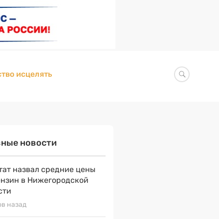
тво исцелять
вные новости
тат назвал средние цены
ензин в Нижегородской
сти
ов назад