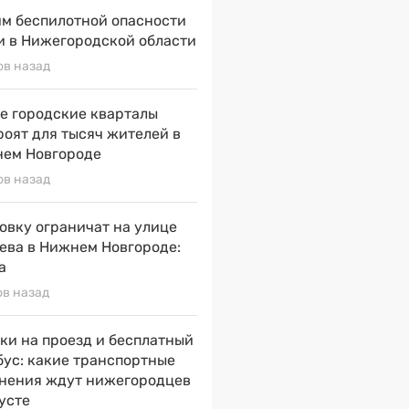
м беспилотной опасности
и в Нижегородской области
ов назад
е городские кварталы
роят для тысяч жителей в
ем Новгороде
ов назад
овку ограничат на улице
ева в Нижнем Новгороде:
а
ов назад
ки на проезд и бесплатный
бус: какие транспортные
нения ждут нижегородцев
густе