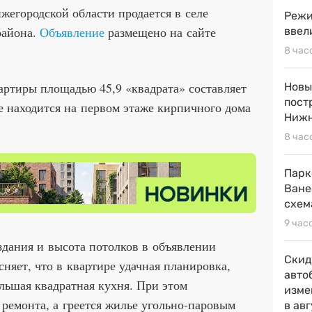
жегородской области продается в селе
Режи
района.
Объявление
размещено на сайте
ввел
8 час
артиры площадью 45,9 «квадрата» составляет
Новы
пост
 находится на первом этаже кирпичного дома
Нижн
8 час
Парк
Ване
схем
9 час
здания и высота потолков в объявлении
Скид
няет, что в квартире удачная планировка,
авто
льшая квадратная кухня. При этом
изме
ремонта, а греется жилье угольно-паровым
в ав