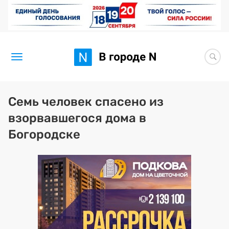
Новости
Семь человек спасено из
взорвавшегося дома в
Статьи
Богородске
Здоровье
BORЩ
Искусство исцелять
Премия 2026 (текущая)