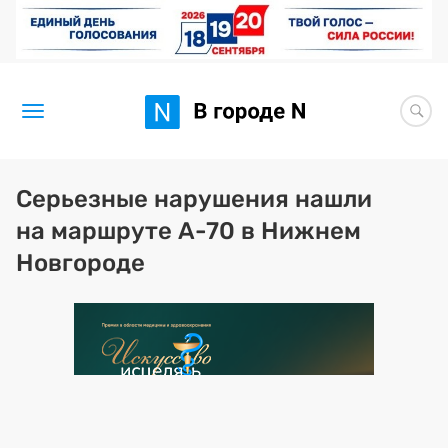
Новости
Серьезные нарушения нашли
на маршруте А-70 в Нижнем
Статьи
Новгороде
Здоровье
BORЩ
Искусство исцелять
Премия 2026 (текущая)