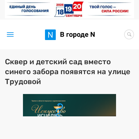
Новости
Сквер и детский сад вместо
синего забора появятся на улице
Статьи
Трудовой
Здоровье
BORЩ
Искусство исцелять
Премия 2026 (текущая)