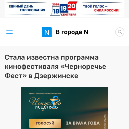
Новости
Стала известна программа
кинофестиваля «Черноречье
Статьи
Фест» в Дзержинске
Здоровье
BORЩ
Искусство исцелять
Премия 2026 (текущая)