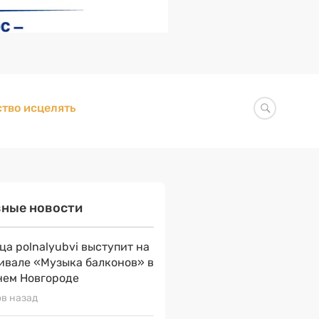
тво исцелять
вные новости
ца polnalyubvi выступит на
ивале «Музыка балконов» в
ем Новгороде
ов назад