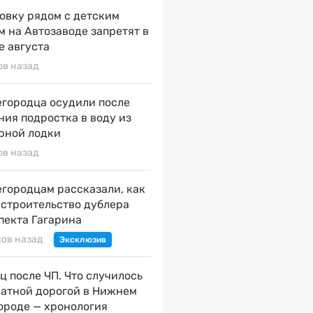
овку рядом с детским
м на Автозаводе запретят в
е августа
ов назад
городца осудили после
ния подростка в воду из
рной лодки
ов назад
городцам рассказали, как
 строительство дублера
пекта Гагарина
сов назад
ц после ЧП. Что случилось
натной дорогой в Нижнем
ороде — хронология