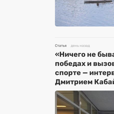
Статья
день назад
«Ничего не быва
победах и вызо
спорте — интер
Дмитрием Каба