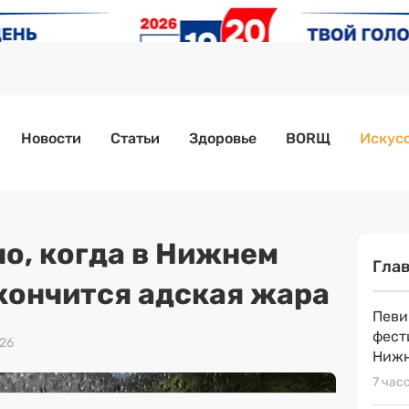
Новости
Статьи
Здоровье
BORЩ
Искусс
но, когда в Нижнем
Гла
кончится адская жара
Певи
фест
026
Нижн
7 час