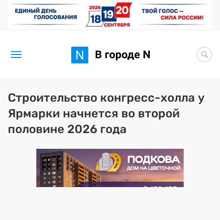
Новости
Строительство конгресс-холла у
Ярмарки начнется во второй
Статьи
половине 2026 года
Здоровье
BORЩ
Искусство исцелять
Премия 2026 (текущая)