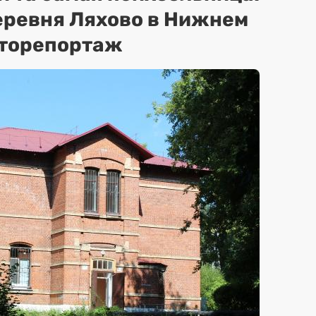
еревня Ляхово в Нижнем
оторепортаж