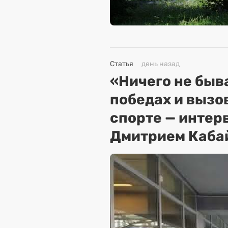
Статья
день назад
«Ничего не быва
победах и вызо
спорте — интер
Дмитрием Каба