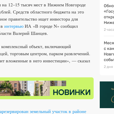
ы на 12–15 тысяч мест в Нижнем Новгороде
Обно
ублей. Средств областного бюджета на это
«Гос
откр
ьное правительство ищет инвестора для
Ниже
 в
интервью
ИА «В городе N» сообщил
2 час
бласти Валерий Шанцев.
Меся
ь комплексный объект, включающий
с ка
цей, торговым центром, парком развлечений.
Новг
собы
пит вложенные в него инвестиции», — сказал
2 дня
зарезервирован земельный участок в районе