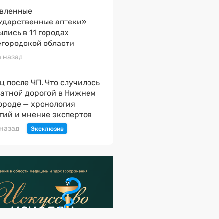
вленные
ударственные аптеки»
ылись в 11 городах
городской области
а назад
ц после ЧП. Что случилось
натной дорогой в Нижнем
ороде — хронология
тий и мнение экспертов
 назад