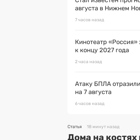
Стал известен прогн
августа в Нижнем Но
7 часов назад
Кинотеатр «Россия» 
к концу 2027 года
2 часа назад
Атаку БПЛА отразили
на 7 августа
6 часов назад
Статья
18 минут назад
Дома на костях 