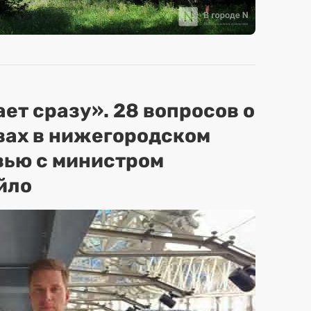
ет сразу». 28 вопросов о
вах в нижегородском
вью с министром
йло