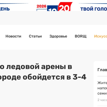
Новости
Статьи
Здоровье
BORЩ
Искусс
о ледовой арены в
Гла
роде обойдется в 3-4
Жите
напо
семи
2 час