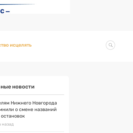
тво исцелять
вные новости
лям Нижнего Новгорода
мнили о смене названий
 остановок
а назад