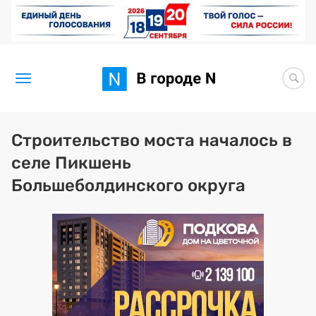
Новости
Строительство моста началось в
селе Пикшень
Статьи
Большеболдинского округа
Здоровье
BORЩ
Искусство исцелять
Премия 2026 (текущая)