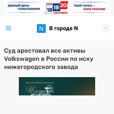
Новости
Суд арестовал все активы
Volkswagen в России по иску
Статьи
нижегородского завода
Здоровье
BORЩ
Искусство исцелять
Премия 2026 (текущая)