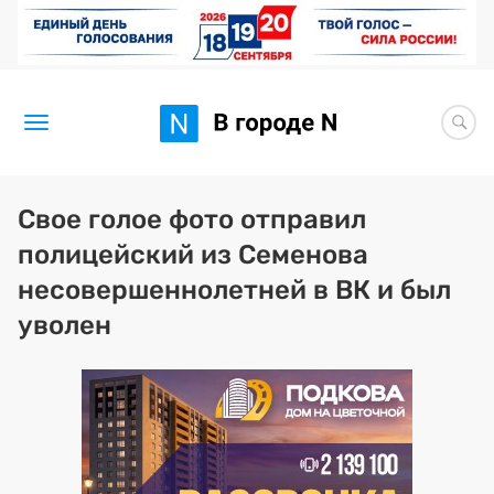
Новости
Свое голое фото отправил
полицейский из Семенова
Статьи
несовершеннолетней в ВК и был
Здоровье
уволен
BORЩ
Искусство исцелять
Премия 2026 (текущая)