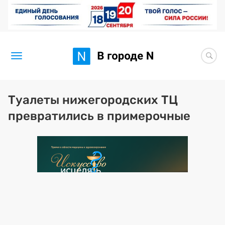
Новости
Туалеты нижегородских ТЦ
превратились в примерочные
Статьи
Здоровье
BORЩ
Искусство исцелять
Премия 2026 (текущая)