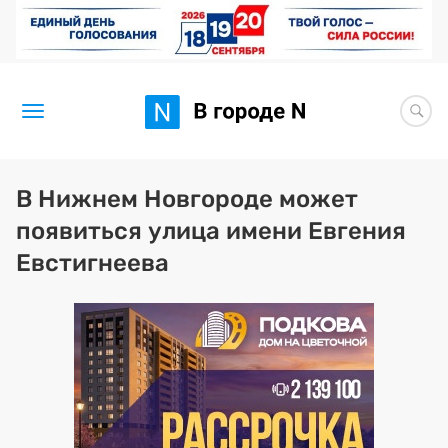
Новости
В Нижнем Новгороде может
появиться улица имени Евгения
Статьи
Евстигнеева
Здоровье
BORЩ
Искусство исцелять
Премия 2026 (текущая)