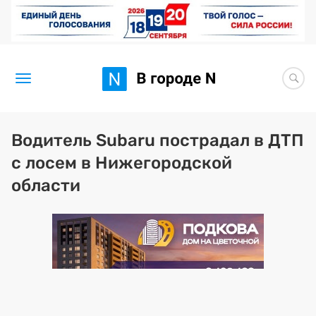
Новости
Водитель Subaru пострадал в ДТП
с лосем в Нижегородской
Статьи
области
Здоровье
BORЩ
Искусство исцелять
Премия 2026 (текущая)