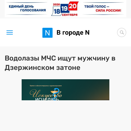
Новости
Водолазы МЧС ищут мужчину в
Дзержинском затоне
Статьи
Здоровье
BORЩ
Искусство исцелять
Премия 2026 (текущая)