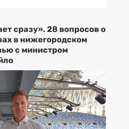
ет сразу». 28 вопросов о
вах в нижегородском
вью с министром
йло