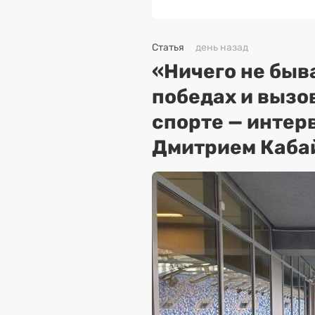
Статья
день назад
«Ничего не быва
победах и вызо
спорте — интер
Дмитрием Каба