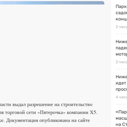
Парк
садо
конц
2 час
Ниже
паде
мото
2 час
Ниже
идет
прос
4 час
асти выдал разрешение на строительство
ля торговой сети «Пятерочка» компании X5.
«Пар
масш
е. Документация опубликована на сайте
на С