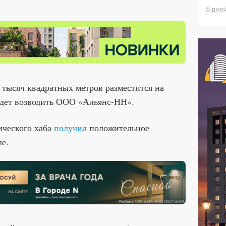
5 дне
тысяч квадратных метров разместится на
удет возводить ООО «Альянс-НН».
ического хаба
получил
положительное
е.