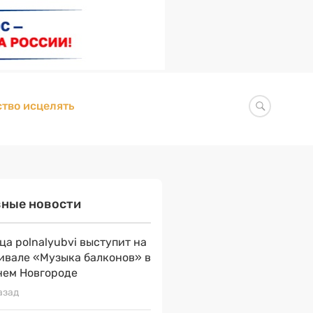
тво исцелять
вные новости
ца polnalyubvi выступит на
ивале «Музыка балконов» в
ем Новгороде
азад