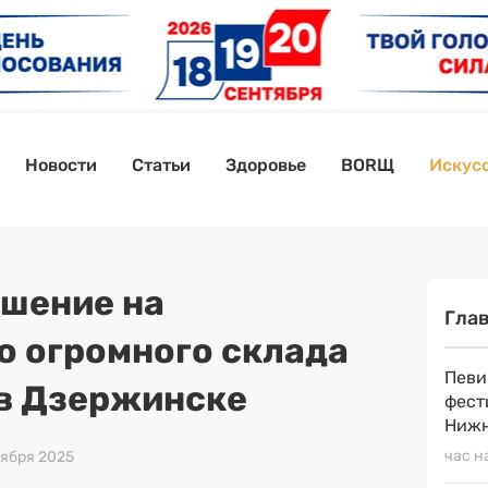
Новости
Статьи
Здоровье
BORЩ
Искусс
шение на
Гла
о огромного склада
Певи
в Дзержинске
фест
Нижн
час н
ноября 2025