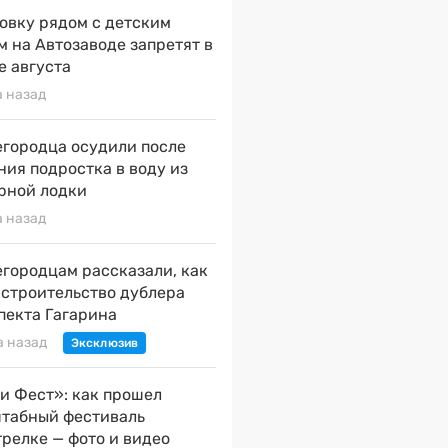
овку рядом с детским
м на Автозаводе запретят в
е августа
а назад
городца осудили после
ния подростка в воду из
рной лодки
а назад
городцам рассказали, как
 строительство дублера
пекта Гагарина
а назад
и Фест»: как прошел
табный фестиваль
трелке — фото и видео